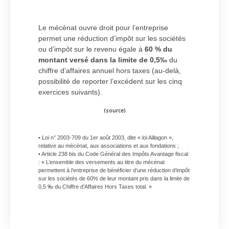
Le mécénat ouvre droit pour l’entreprise
permet une réduction d’impôt sur les sociétés
ou d’impôt sur le revenu égale à
60 % du
montant versé dans la limite de 0,5‰
du
chiffre d’affaires annuel hors taxes (au-delà,
possibilité de reporter l’excédent sur les cinq
exercices suivants).
(
source
)
• Loi n° 2003-709 du 1er août 2003, dite « loi Aillagon »,
relative au mécénat, aux associations et aux fondations ;
• Article 238 bis du Code Général des Impôts Avantage fiscal
: « L’ensemble des versements au titre du mécénat
permettent à l’entreprise de bénéficier d’une réduction d’impôt
sur les sociétés de 60% de leur montant pris dans la limite de
0,5 ‰ du Chiffre d’Affaires Hors Taxes total. »