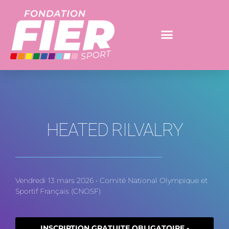
HEATED RILVALRY
Vendredi 13 mars 2026 • Comité National Olympique et
Sportif Français (CNOSF)
INSCRIPTION GRATUITE OBLIGATOIRE -