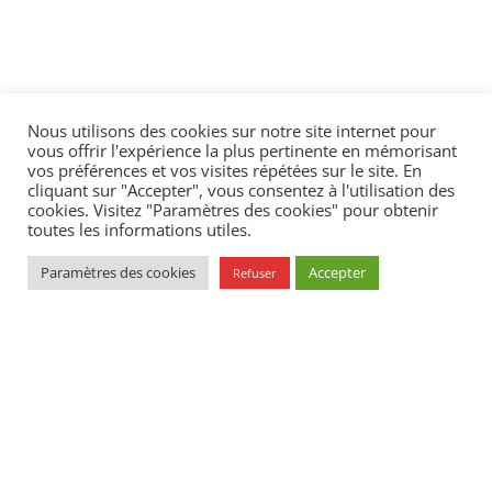
Nous utilisons des cookies sur notre site internet pour
vous offrir l'expérience la plus pertinente en mémorisant
vos préférences et vos visites répétées sur le site. En
cliquant sur "Accepter", vous consentez à l'utilisation des
cookies. Visitez "Paramètres des cookies" pour obtenir
toutes les informations utiles.
Sous l'égide de la Fondation FACE
Paramètres des cookies
Accepter
Refuser
La Fondation Fier
Le Label Fier Sport
Politique de confidentialité
Mentions légales
Crédits
•
•
© 2026
Fondation Fier • Fondation abritée par FACE. Tous Droits réservés